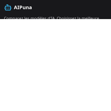
AIPuna
Comparez les modèles d'IA. Choisissez la meilleure
réponse. Tout en une app.
Produit
Fonctionnalités
Tarifs
Évaluations IA
Entreprise
Blog
FAQ