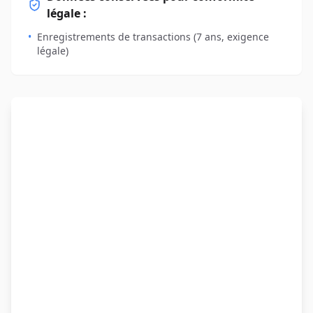
légale :
•
Enregistrements de transactions (7 ans, exigence
légale)
Adresse E-mail
Please verify you're human