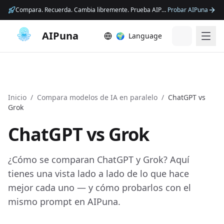
Compara. Recuerda. Cambia libremente. Prueba AIPuna.
Probar AIPuna
AIPuna
🌍
Language
Inicio
/
Compara modelos de IA en paralelo
/
ChatGPT
vs
Grok
ChatGPT
vs
Grok
¿Cómo se comparan ChatGPT y Grok? Aquí
tienes una vista lado a lado de lo que hace
mejor cada uno — y cómo probarlos con el
mismo prompt en AIPuna.