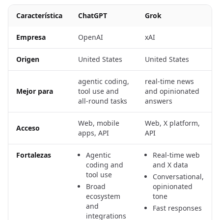
Característica
ChatGPT
Grok
Empresa
OpenAI
xAI
Origen
United States
United States
agentic coding,
real-time news
Mejor para
tool use and
and opinionated
all-round tasks
answers
Web, mobile
Web, X platform,
Acceso
apps, API
API
Fortalezas
Agentic
Real-time web
coding and
and X data
tool use
Conversational,
Broad
opinionated
ecosystem
tone
and
Fast responses
integrations